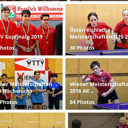
Österreichische
V Cupfinale 2019
Meisterschaften U15 2
Photos
30 Photos
ner Meisterschaften
Wiener Meisterschaft
8 Nachwuchs
2018 AK
 Photos
84 Photos