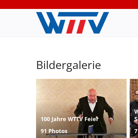
Bildergalerie
W
100 Jahre WTTV Feier
S
91 Photos
7