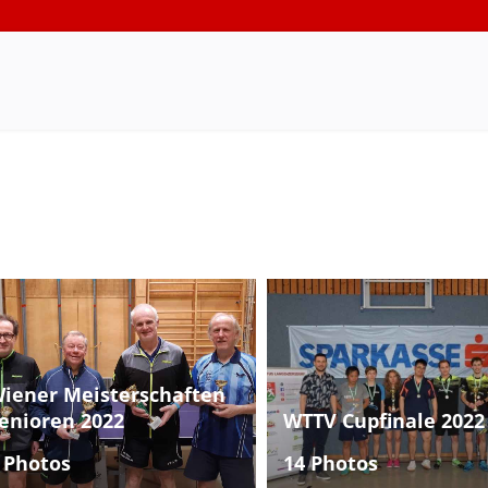
iener Meisterschaften
enioren 2022
WTTV Cupfinale 2022
 Photos
14 Photos