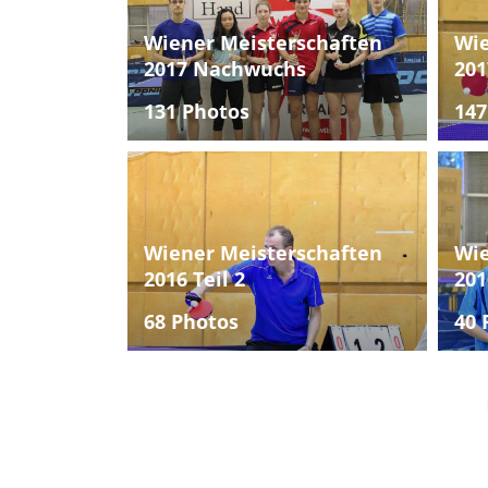
Wiener Meisterschaften
Wie
2017 Nachwuchs
201
131 Photos
147
Wiener Meisterschaften
Wie
2016 Teil 2
201
68 Photos
40 