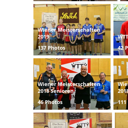
Wiener Meisterschaften
2019
WTT
137 Photos
42 
Wiener Meisterschaften
Wie
2018 Senioren
201
46 Photos
111