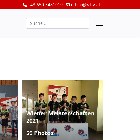
+43 650 5481010
office@wttv.at
Suchen
Wiener Meisterschaften
2021
59 Photos