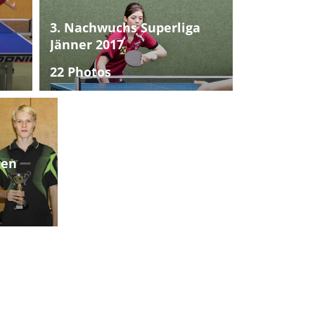
3. Nachwuchs Superliga
Jänner 2017
22 Photos
ten