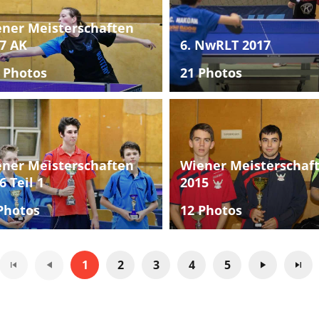
ner Meisterschaften
7 AK
6. NwRLT 2017
 Photos
21 Photos
ner Meisterschaften
Wiener Meisterschaf
6 Teil 1
2015
Photos
12 Photos
1
2
3
4
5