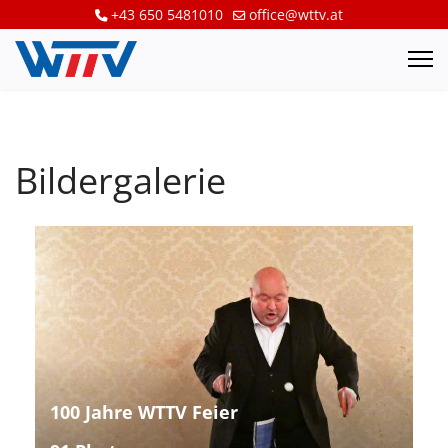
+43 650 5481010
office@wttv.at
Bildergalerie
100 Jahre WTTV Feier