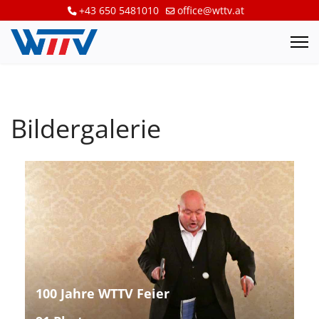
+43 650 5481010
office@wttv.at
Bildergalerie
100 Jahre WTTV Feier