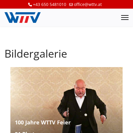
+43 650 5481010
office@wttv.at
Bildergalerie
100 Jahre WTTV Feier