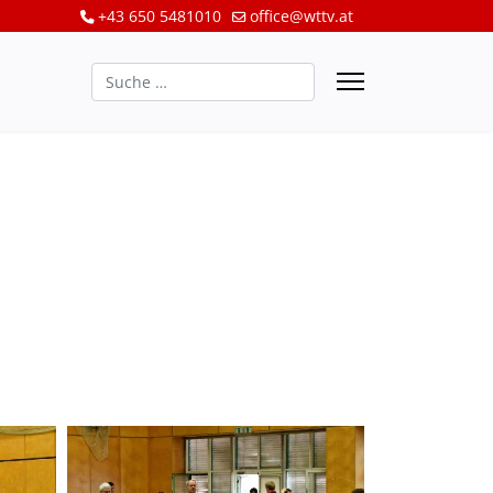
+43 650 5481010
office@wttv.at
Suchen