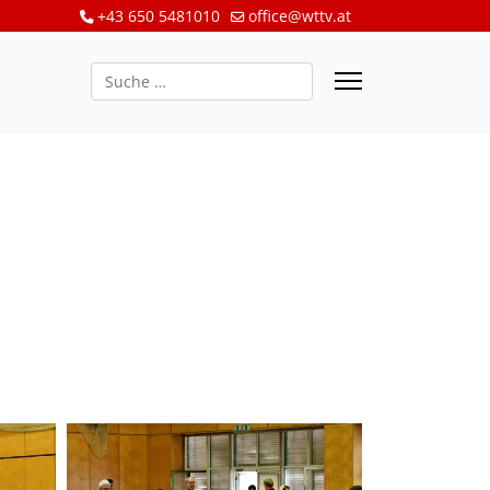
+43 650 5481010
office@wttv.at
Suchen