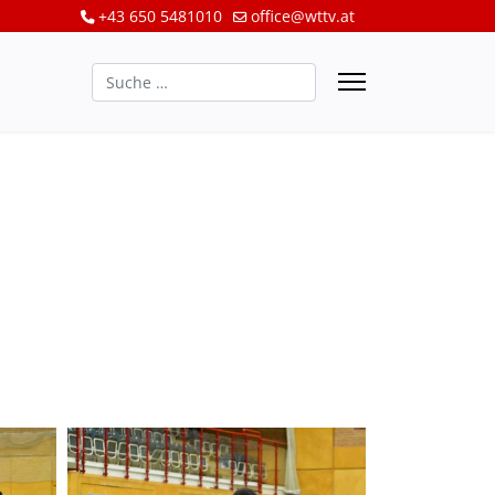
+43 650 5481010
office@wttv.at
Suchen