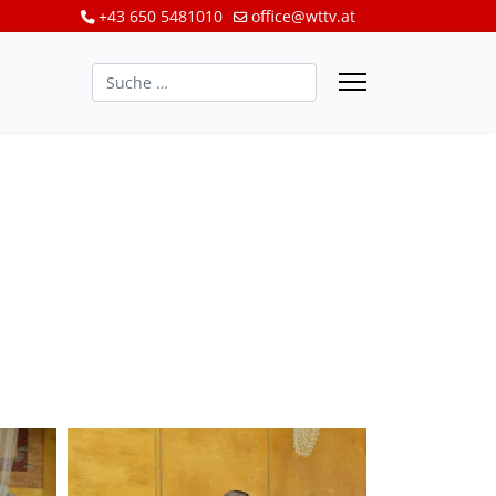
+43 650 5481010
office@wttv.at
Suchen