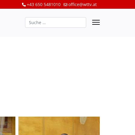
+43 650 5481010
office@wttv.at
Suchen