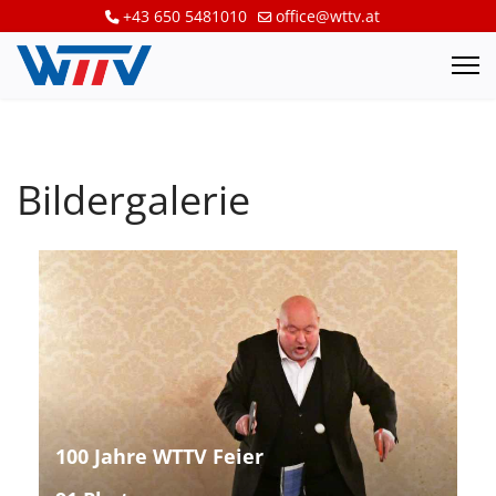
+43 650 5481010
office@wttv.at
Bildergalerie
100 Jahre WTTV Feier