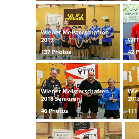
Wiener Meisterschaften
2019
WTT
137 Photos
42 
Wiener Meisterschaften
Wie
2018 Senioren
201
46 Photos
111