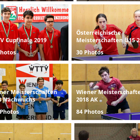
Österreichische
V Cupfinale 2019
Meisterschaften U15 2
Photos
30 Photos
ner Meisterschaften
Wiener Meisterschaft
8 Nachwuchs
2018 AK
 Photos
84 Photos