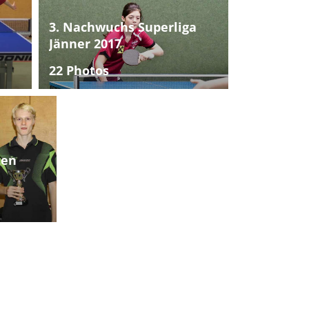
3. Nachwuchs Superliga
Jänner 2017
22 Photos
ten