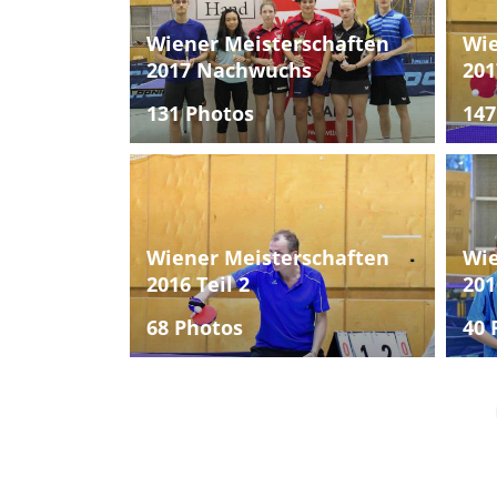
Wiener Meisterschaften
Wie
2017 Nachwuchs
201
131 Photos
147
Wiener Meisterschaften
Wie
2016 Teil 2
201
68 Photos
40 