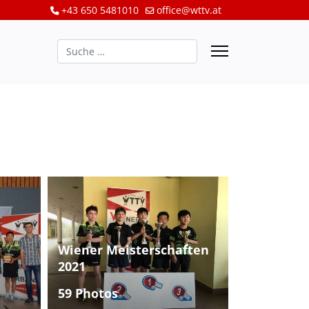
+43 650 5481010
office@wttv.at
Suchen
Wiener Meisterschaften
2021
59 Photos