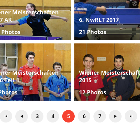
ner Meisterschaften
7 AK
6. NwRLT 2017
 Photos
21 Photos
ner Meisterschaften
Wiener Meisterschaf
6 Teil 1
2015
Photos
12 Photos
3
4
5
6
7