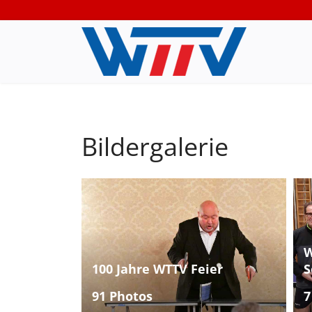
Bildergalerie
W
100 Jahre WTTV Feier
S
91 Photos
7