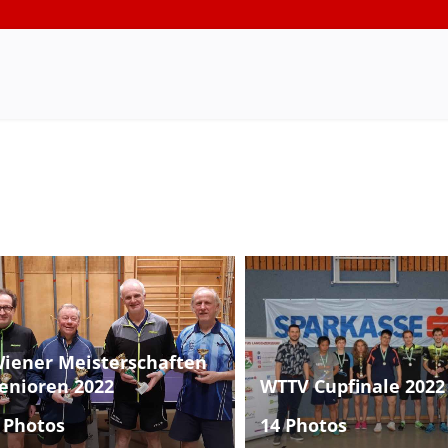
iener Meisterschaften
enioren 2022
WTTV Cupfinale 2022
 Photos
14 Photos