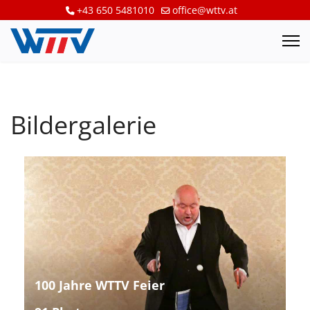
+43 650 5481010
office@wttv.at
Bildergalerie
100 Jahre WTTV Feier