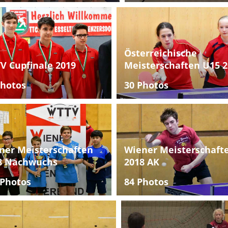
Österreichische
V Cupfinale 2019
Meisterschaften U15 2
Photos
30 Photos
ner Meisterschaften
Wiener Meisterschaft
8 Nachwuchs
2018 AK
 Photos
84 Photos