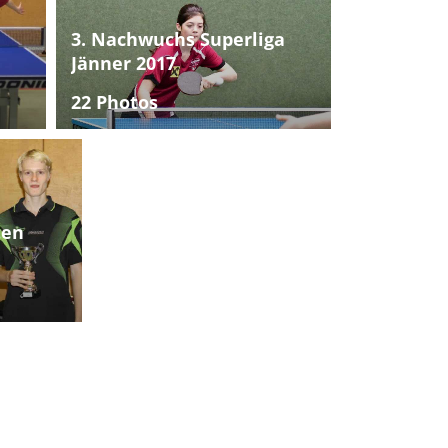
3. Nachwuchs Superliga
Jänner 2017
22 Photos
ten