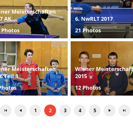
ner Meisterschaften
7 AK
6. NwRLT 2017
 Photos
21 Photos
ner Meisterschaften
Wiener Meisterschaf
6 Teil 1
2015
Photos
12 Photos
1
2
3
4
5