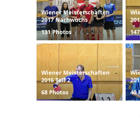
Wiener Meisterschaften
Wie
2017 Nachwuchs
201
131 Photos
147
Wiener Meisterschaften
Wie
2016 Teil 2
201
68 Photos
40 