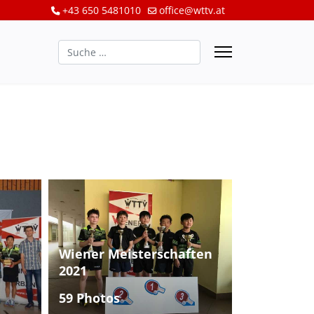
+43 650 5481010
office@wttv.at
Suchen
Wiener Meisterschaften
2021
59 Photos