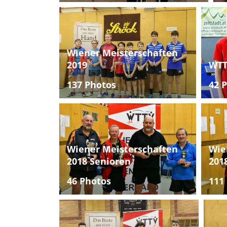
Wiener Meisterschaften
2019
WTT
137 Photos
42 
Wiener Meisterschaften
Wie
2018 Senioren
201
46 Photos
111