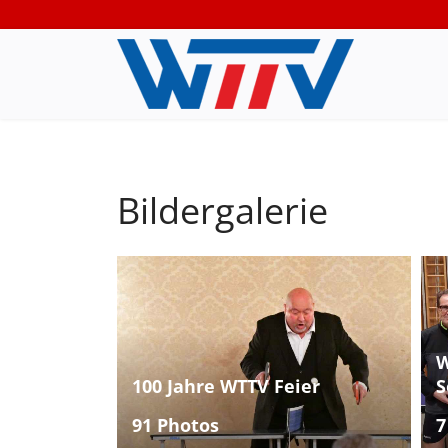
Bildergalerie
W
100 Jahre WTTV Feier
S
91 Photos
7