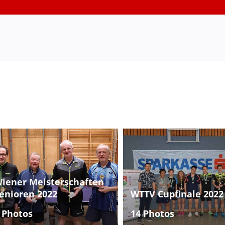
iener Meisterschaften
enioren 2022
WTTV Cupfinale 2022
 Photos
14 Photos