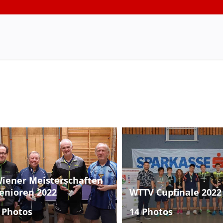
iener Meisterschaften
enioren 2022
WTTV Cupfinale 2022
 Photos
14 Photos