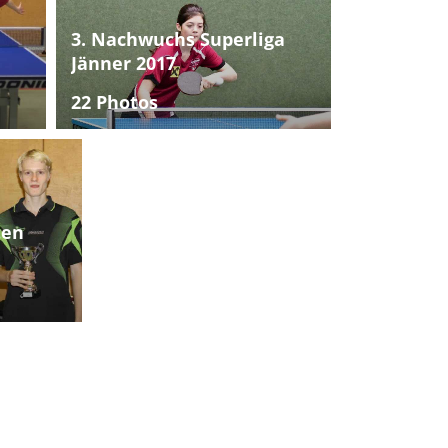
3. Nachwuchs Superliga
Jänner 2017
22 Photos
ten