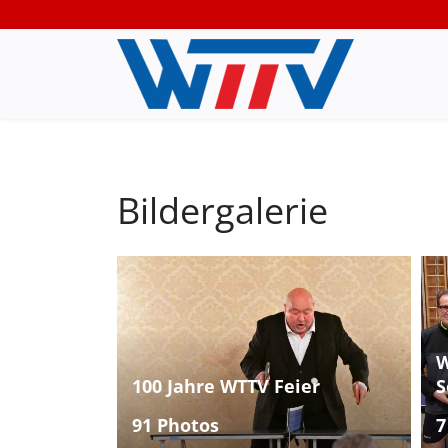
Bildergalerie
W
100 Jahre WTTV Feier
S
91 Photos
7