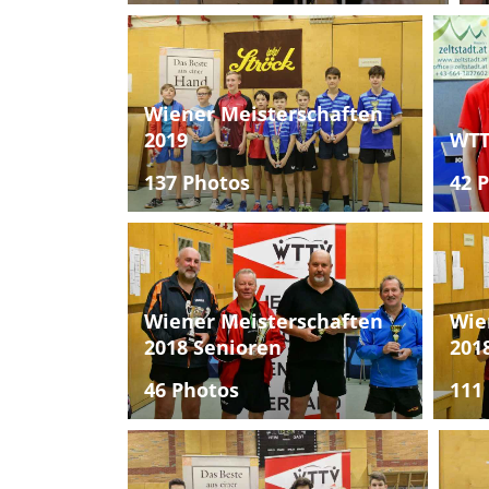
Wiener Meisterschaften
2019
WTT
137 Photos
42 
Wiener Meisterschaften
Wie
2018 Senioren
201
46 Photos
111