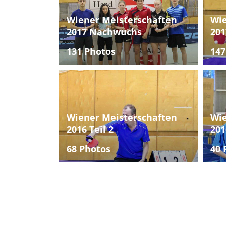
Wiener Meisterschaften
Wie
2017 Nachwuchs
201
131 Photos
147
Wiener Meisterschaften
Wie
2016 Teil 2
201
68 Photos
40 