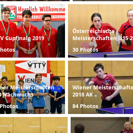
Österreichische
V Cupfinale 2019
Meisterschaften U15 2
Photos
30 Photos
ner Meisterschaften
Wiener Meisterschaft
8 Nachwuchs
2018 AK
 Photos
84 Photos