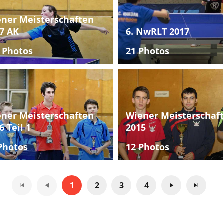
ner Meisterschaften
7 AK
6. NwRLT 2017
 Photos
21 Photos
ner Meisterschaften
Wiener Meisterschaf
6 Teil 1
2015
Photos
12 Photos
1
2
3
4