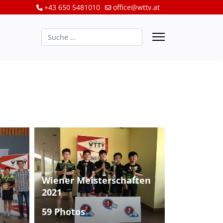
+43 650 5481010
office@wttv.at
Suchen
Wiener Meisterschaften
2021
59 Photos