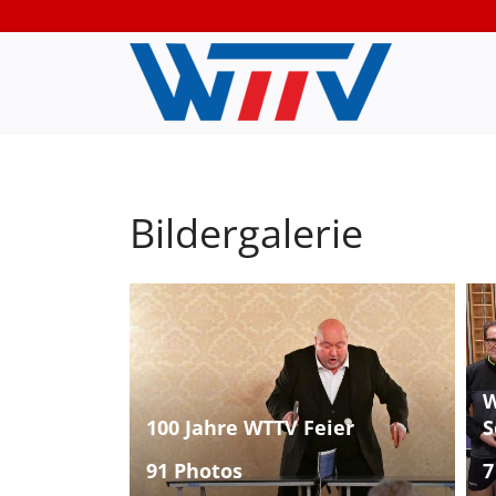
Bildergalerie
W
100 Jahre WTTV Feier
S
91 Photos
7