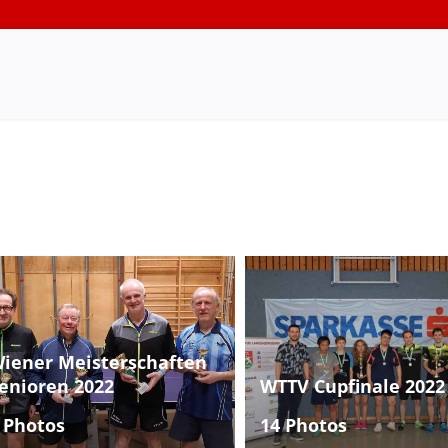
iener Meisterschaften
enioren 2022
WTTV Cupfinale 2022
 Photos
14 Photos