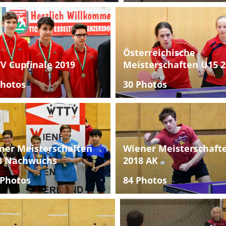
Österreichische
V Cupfinale 2019
Meisterschaften U15 2
Photos
30 Photos
ner Meisterschaften
Wiener Meisterschaft
8 Nachwuchs
2018 AK
 Photos
84 Photos