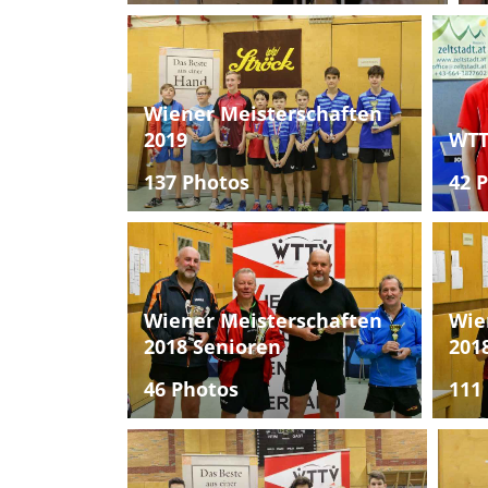
Wiener Meisterschaften
2019
WTT
137 Photos
42 
Wiener Meisterschaften
Wie
2018 Senioren
201
46 Photos
111