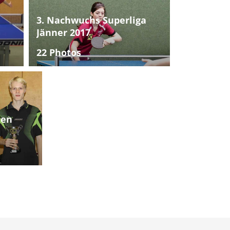
3. Nachwuchs Superliga
Jänner 2017
22 Photos
ten