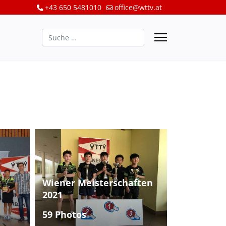
+43 650 5481010
office@wttv.at
Suchen
Wiener Meisterschaften
2021
59 Photos