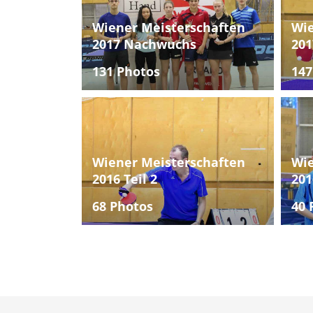
Wiener Meisterschaften
Wie
2017 Nachwuchs
201
131 Photos
147
Wiener Meisterschaften
Wie
2016 Teil 2
201
68 Photos
40 