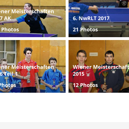
ner Meisterschaften
7 AK
6. NwRLT 2017
 Photos
21 Photos
ner Meisterschaften
Wiener Meisterschaf
6 Teil 1
2015
Photos
12 Photos