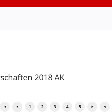
rschaften 2018 AK
1
2
3
4
5