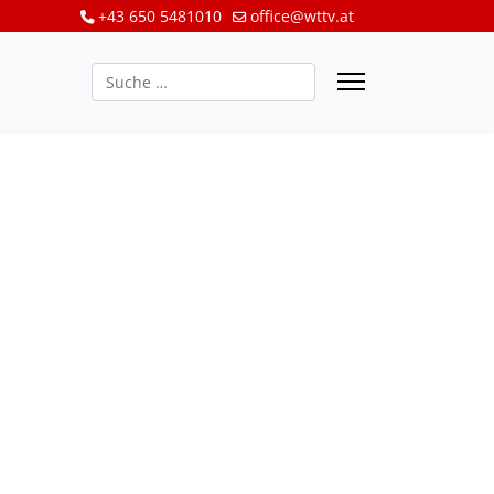
+43 650 5481010
office@wttv.at
Suchen