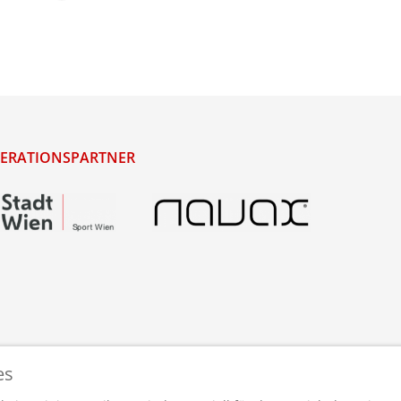
ERATIONSPARTNER
es
staltet und betreut von
webdesigns.at