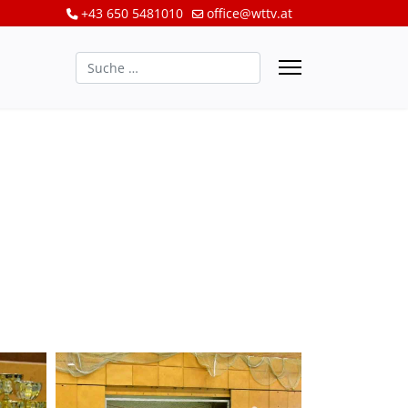
+43 650 5481010
office@wttv.at
Suchen