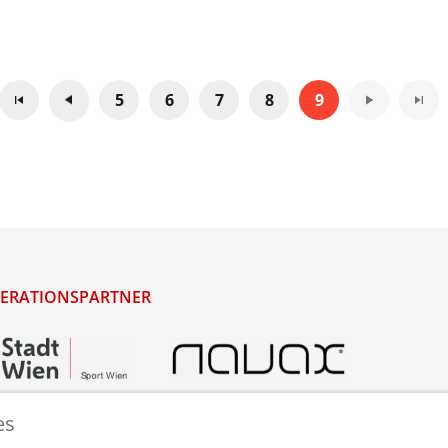
5
6
7
8
9
ERATIONSPARTNER
es