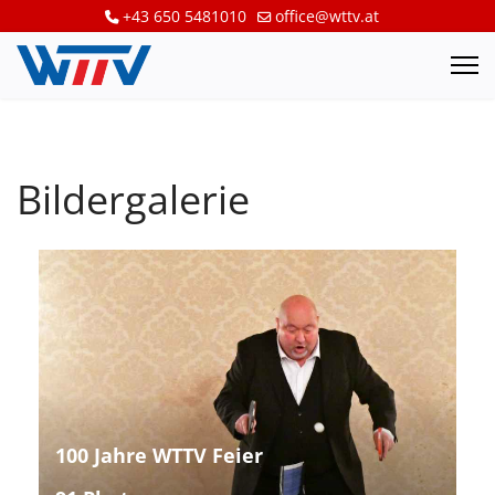
+43 650 5481010
office@wttv.at
Bildergalerie
100 Jahre WTTV Feier