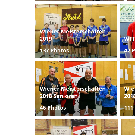
Wiener Meisterschaften
2019
WTT
137 Photos
42 
Wiener Meisterschaften
Wie
2018 Senioren
201
46 Photos
111