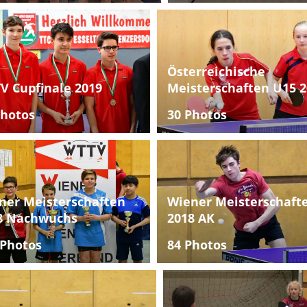
Österreichische
V Cupfinale 2019
Meisterschaften U15 2
Photos
30 Photos
ner Meisterschaften
Wiener Meisterschaft
8 Nachwuchs
2018 AK
 Photos
84 Photos