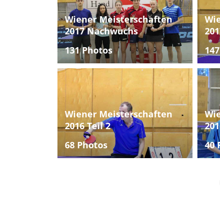
Wiener Meisterschaften
Wie
2017 Nachwuchs
201
131 Photos
147
Wiener Meisterschaften
Wie
2016 Teil 2
201
68 Photos
40 