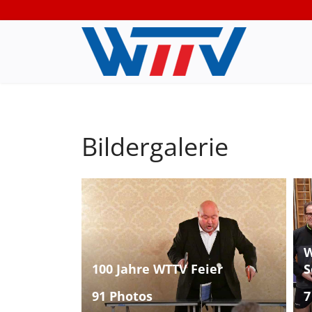
Bildergalerie
W
100 Jahre WTTV Feier
S
91 Photos
7