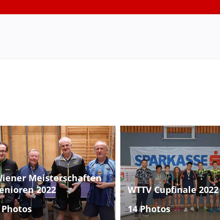
iener Meisterschaften
enioren 2022
WTTV Cupfinale 2022
 Photos
14 Photos