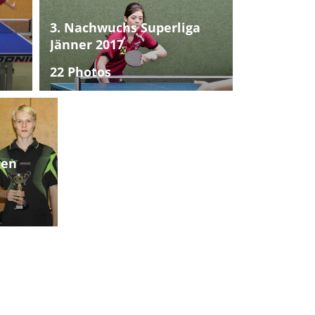
3. Nachwuchs Superliga
Jänner 2017
22 Photos
ten