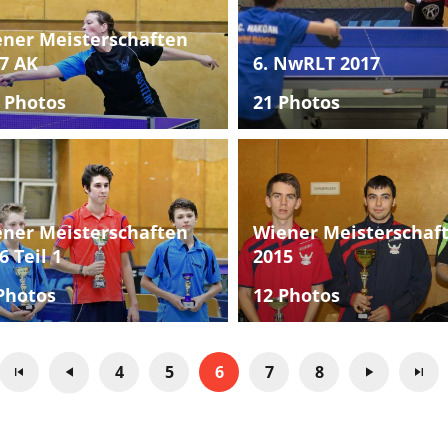
ner Meisterschaften
7 AK
6. NwRLT 2017
 Photos
21 Photos
ner Meisterschaften
Wiener Meisterschaf
6 Teil 1
2015
Photos
12 Photos
4
5
6
7
8