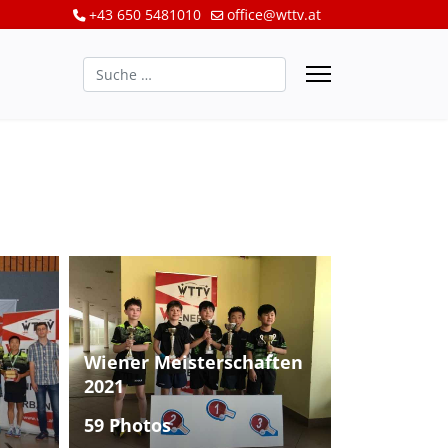
+43 650 5481010
office@wttv.at
Suchen
Wiener Meisterschaften
2021
59 Photos