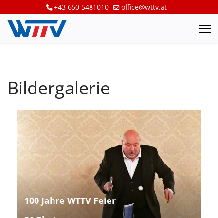
+43 650 5481010
office@wttv.at
Bildergalerie
100 Jahre WTTV Feier