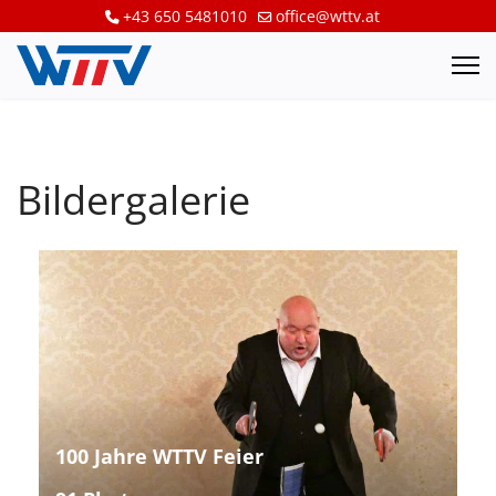
+43 650 5481010
office@wttv.at
Bildergalerie
100 Jahre WTTV Feier