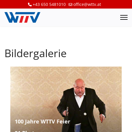
+43 650 5481010
office@wttv.at
Bildergalerie
100 Jahre WTTV Feier