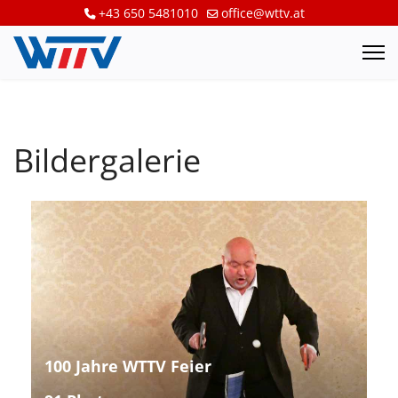
+43 650 5481010
office@wttv.at
Bildergalerie
100 Jahre WTTV Feier