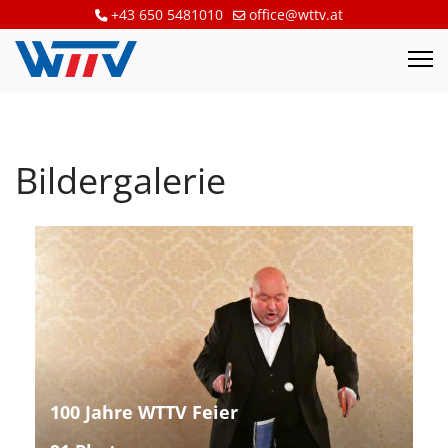
+43 650 5481010
office@wttv.at
Bildergalerie
100 Jahre WTTV Feier