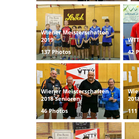
Wiener Meisterschaften
2019
WTT
137 Photos
42 
Wiener Meisterschaften
Wie
2018 Senioren
201
46 Photos
111