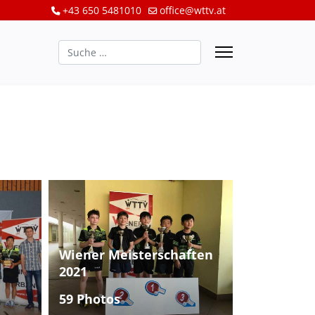
+43 650 5481010
office@wttv.at
Suchen
Wiener Meisterschaften
2021
59 Photos