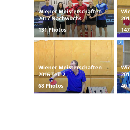
Wiener Meisterschaften
Wie
2017 Nachwuchs
201
131 Photos
147
Wiener Meisterschaften
Wie
2016 Teil 2
201
68 Photos
40 