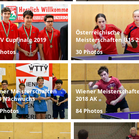
Österreichische
V Cupfinale 2019
Meisterschaften U15 2
Photos
30 Photos
ner Meisterschaften
Wiener Meisterschaft
8 Nachwuchs
2018 AK
 Photos
84 Photos