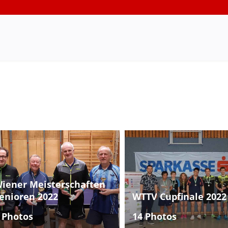
iener Meisterschaften
enioren 2022
WTTV Cupfinale 2022
 Photos
14 Photos