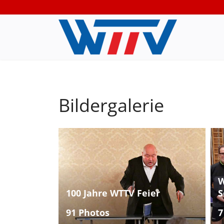
Bildergalerie
W
100 Jahre WTTV Feier
S
91 Photos
7