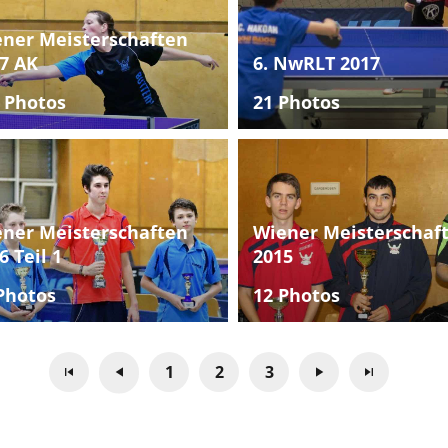
ner Meisterschaften
7 AK
6. NwRLT 2017
 Photos
21 Photos
ner Meisterschaften
Wiener Meisterschaf
6 Teil 1
2015
Photos
12 Photos
1
2
3