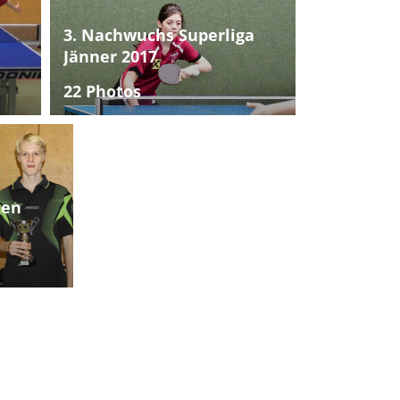
3. Nachwuchs Superliga
Jänner 2017
22 Photos
ten