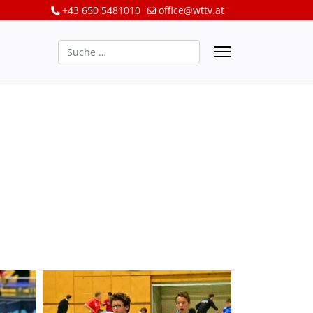
+43 650 5481010
office@wttv.at
Suchen