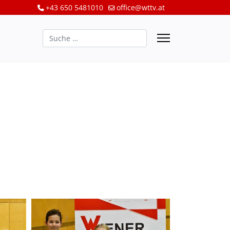
+43 650 5481010
office@wttv.at
Suchen