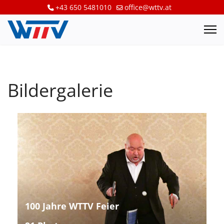
+43 650 5481010
office@wttv.at
Bildergalerie
100 Jahre WTTV Feier