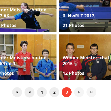
ner Meisterschaften
7 AK
6. NwRLT 2017
 Photos
21 Photos
ner Meisterschaften
Wiener Meisterschaf
6 Teil 1
2015
Photos
12 Photos
1
2
3