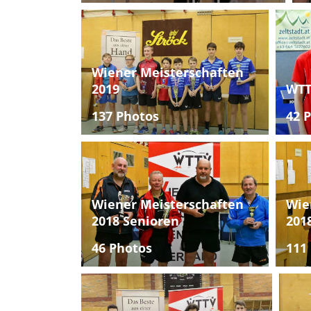
Wiener Meisterschaften
2019
WTT
137 Photos
42 
Wiener Meisterschaften
Wie
2018 Senioren
201
46 Photos
111