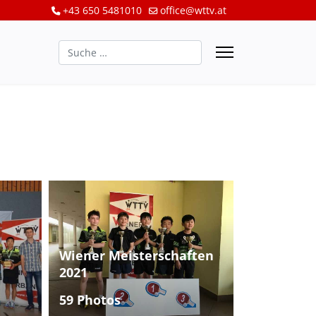
+43 650 5481010
office@wttv.at
Suchen
Wiener Meisterschaften
2021
59 Photos