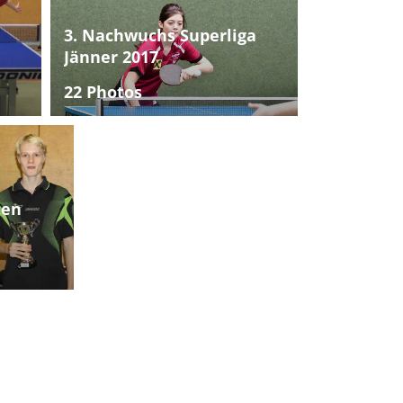
3. Nachwuchs Superliga
Jänner 2017
22 Photos
ten