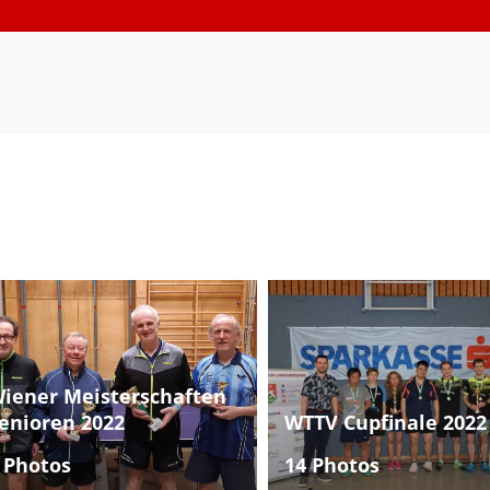
iener Meisterschaften
enioren 2022
WTTV Cupfinale 2022
 Photos
14 Photos