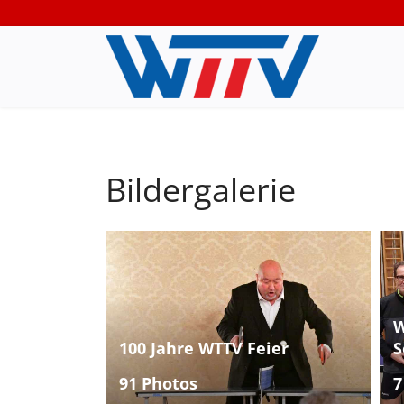
Bildergalerie
W
100 Jahre WTTV Feier
S
91 Photos
7