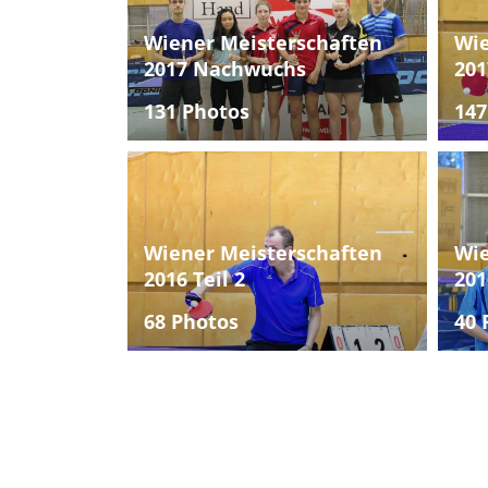
Wiener Meisterschaften
Wie
2017 Nachwuchs
201
131 Photos
147
Wiener Meisterschaften
Wie
2016 Teil 2
201
68 Photos
40 