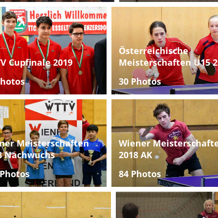
Österreichische
V Cupfinale 2019
Meisterschaften U15 2
Photos
30 Photos
ner Meisterschaften
Wiener Meisterschaft
8 Nachwuchs
2018 AK
 Photos
84 Photos