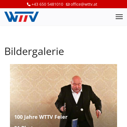
+43 650 5481010
office@wttv.at
Bildergalerie
100 Jahre WTTV Feier