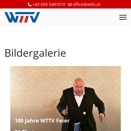
+43 650 5481010
office@wttv.at
Bildergalerie
100 Jahre WTTV Feier