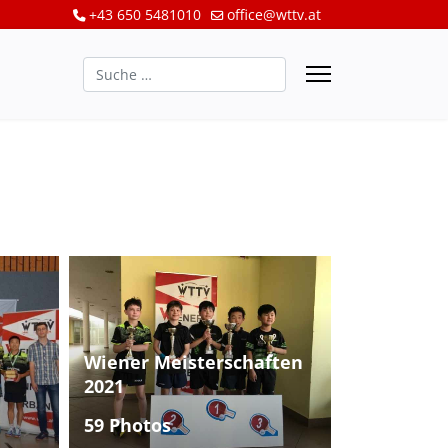
+43 650 5481010
office@wttv.at
Suchen
Wiener Meisterschaften
2021
59 Photos