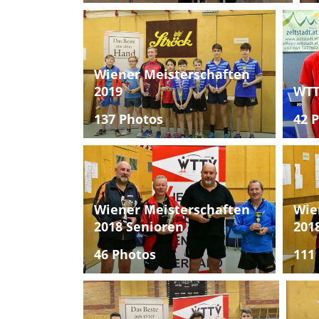
Wiener Meisterschaften
2019
WTT
137 Photos
42 
Wiener Meisterschaften
Wie
2018 Senioren
201
46 Photos
111