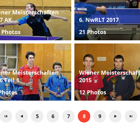
ner Meisterschaften
7 AK
6. NwRLT 2017
 Photos
21 Photos
ner Meisterschaften
Wiener Meisterschaf
6 Teil 1
2015
Photos
12 Photos
5
6
7
8
9