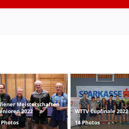
iener Meisterschaften
enioren 2022
WTTV Cupfinale 2022
 Photos
14 Photos