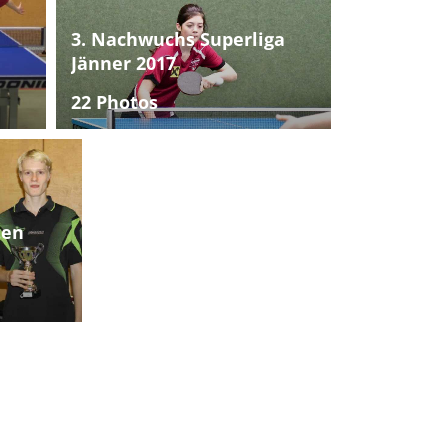
3. Nachwuchs Superliga
Jänner 2017
22 Photos
ten