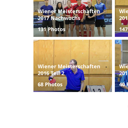
Wiener Meisterschaften
Wie
2017 Nachwuchs
201
131 Photos
147
Wiener Meisterschaften
Wie
2016 Teil 2
201
68 Photos
40 