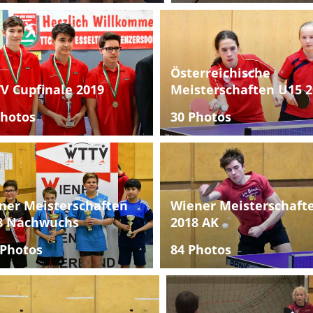
Österreichische
V Cupfinale 2019
Meisterschaften U15 2
Photos
30 Photos
ner Meisterschaften
Wiener Meisterschaft
8 Nachwuchs
2018 AK
 Photos
84 Photos