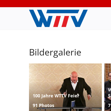
Bildergalerie
W
100 Jahre WTTV Feier
S
91 Photos
7