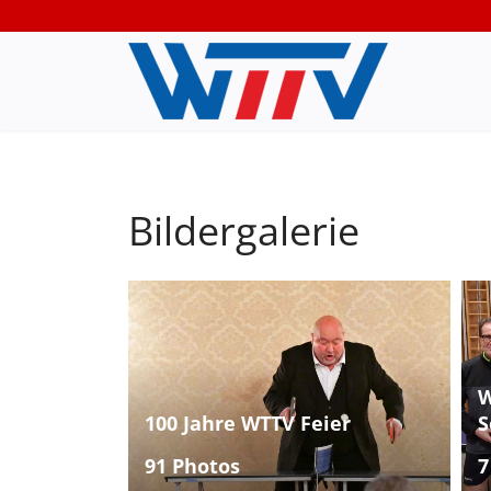
Bildergalerie
W
100 Jahre WTTV Feier
S
91 Photos
7