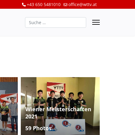
+43 650 5481010
office@wttv.at
Suchen
Wiener Meisterschaften
2021
59 Photos