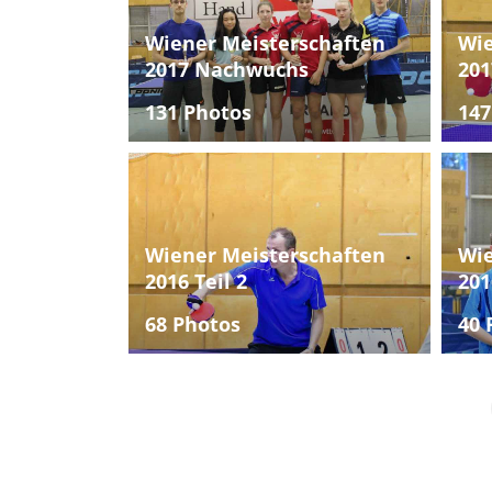
Wiener Meisterschaften
Wie
2017 Nachwuchs
201
131 Photos
147
Wiener Meisterschaften
Wie
2016 Teil 2
201
68 Photos
40 