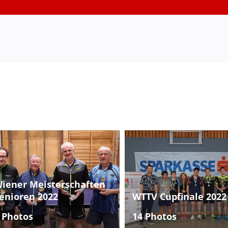
iener Meisterschaften
enioren 2022
WTTV Cupfinale 2022
 Photos
14 Photos