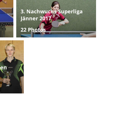
3. Nachwuchs Superliga
Jänner 2017
22 Photos
ten