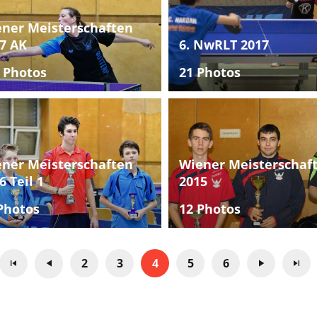
ner Meisterschaften
7 AK
6. NwRLT 2017
 Photos
21 Photos
ner Meisterschaften
Wiener Meisterschaf
6 Teil 1
2015
Photos
12 Photos
2
3
4
5
6