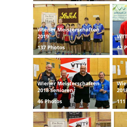
Wiener Meisterschaften
2019
WTT
137 Photos
42 
Wiener Meisterschaften
Wie
2018 Senioren
201
46 Photos
111