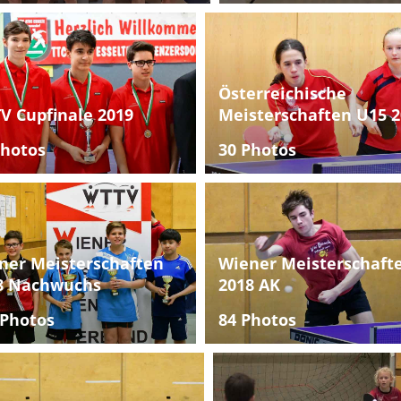
Österreichische
V Cupfinale 2019
Meisterschaften U15 2
Photos
30 Photos
ner Meisterschaften
Wiener Meisterschaft
8 Nachwuchs
2018 AK
 Photos
84 Photos