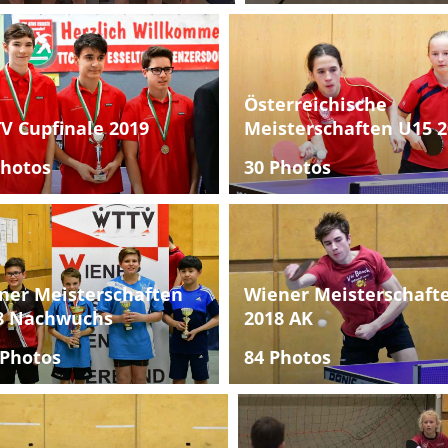
Österreichische
V Cupfinale 2019
Meisterschaften U15 2
Photos
30 Photos
ner Meisterschaften
Wiener Meisterschaft
8 Nachwuchs
2018 AK
 Photos
84 Photos