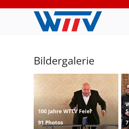
Bildergalerie
W
100 Jahre WTTV Feier
S
91 Photos
7