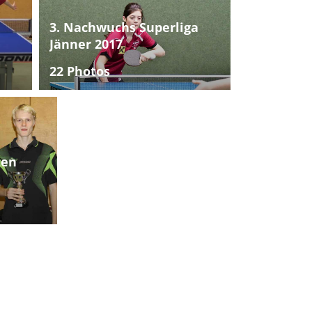
3. Nachwuchs Superliga
Jänner 2017
22 Photos
ten