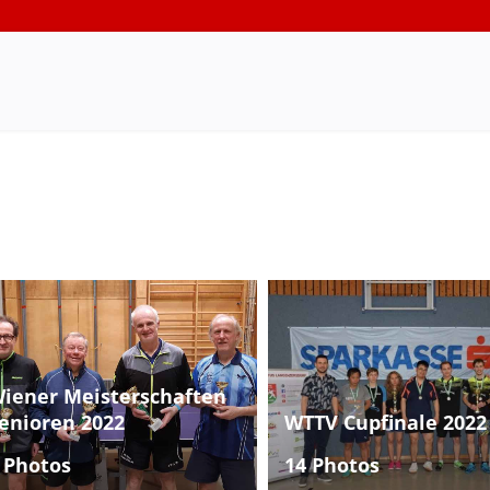
iener Meisterschaften
enioren 2022
WTTV Cupfinale 2022
 Photos
14 Photos