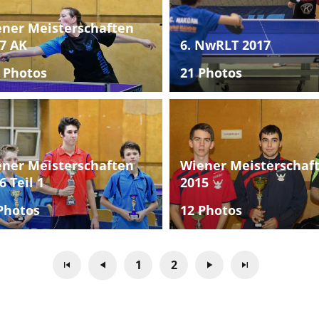
ner Meisterschaften
7 AK
6. NwRLT 2017
 Photos
21 Photos
ner Meisterschaften
Wiener Meisterschaf
6 Teil 1
2015
Photos
12 Photos
1
2