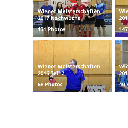
Wiener Meisterschaften
Wie
2017 Nachwuchs
201
131 Photos
147
Wiener Meisterschaften
Wie
2016 Teil 2
201
68 Photos
40 