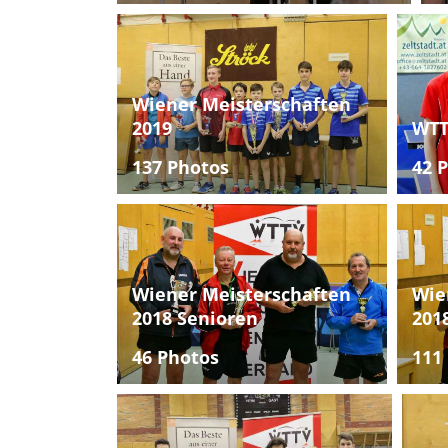
Wiener Meisterschaften
2019
WTT
137 Photos
42 
Wiener Meisterschaften
Wie
2018 Senioren
201
46 Photos
111