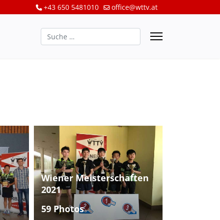
+43 650 5481010
office@wttv.at
Suchen
Wiener Meisterschaften
2021
59 Photos