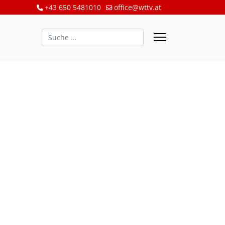
+43 650 5481010
office@wttv.at
Suchen