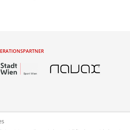
ERATIONSPARTNER
es
staltet und betreut von
webdesigns.at