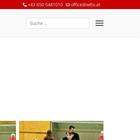
+43 650 5481010
office@wttv.at
Suchen