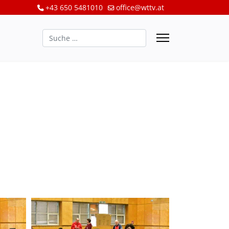
+43 650 5481010
office@wttv.at
Suchen