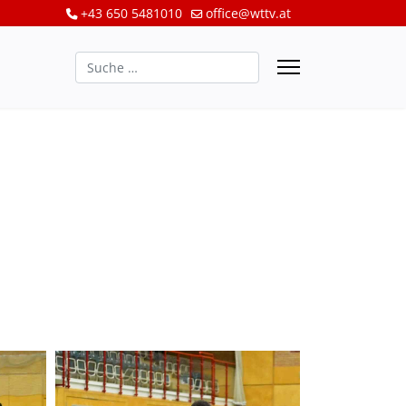
+43 650 5481010
office@wttv.at
Suchen