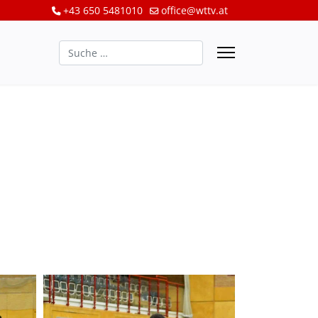
+43 650 5481010
office@wttv.at
Suchen