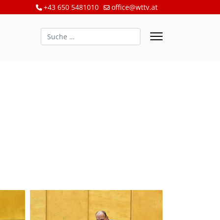
+43 650 5481010
office@wttv.at
Suchen