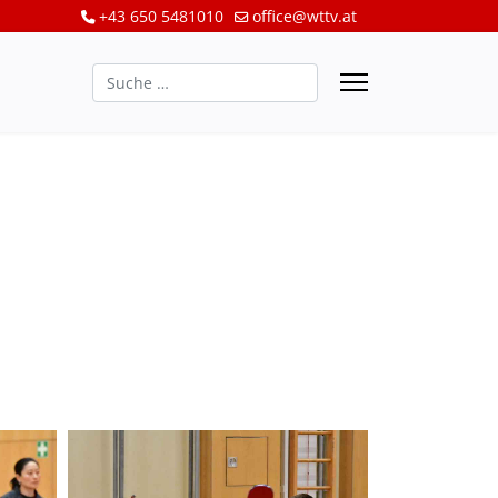
+43 650 5481010
office@wttv.at
Suchen