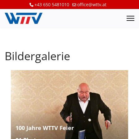
+43 650 5481010
office@wttv.at
Bildergalerie
100 Jahre WTTV Feier