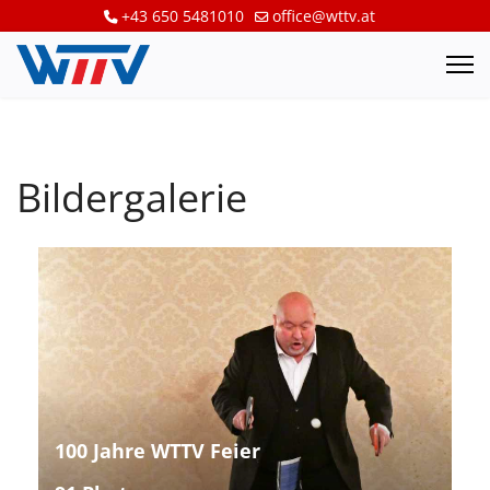
+43 650 5481010
office@wttv.at
Bildergalerie
100 Jahre WTTV Feier