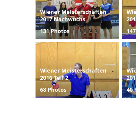
Wiener Meisterschaften
Wie
2017 Nachwuchs
201
131 Photos
147
Wiener Meisterschaften
Wie
2016 Teil 2
201
68 Photos
40 