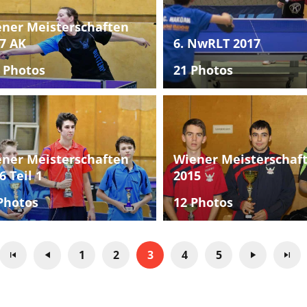
ner Meisterschaften
7 AK
6. NwRLT 2017
 Photos
21 Photos
ner Meisterschaften
Wiener Meisterschaf
6 Teil 1
2015
Photos
12 Photos
1
2
3
4
5