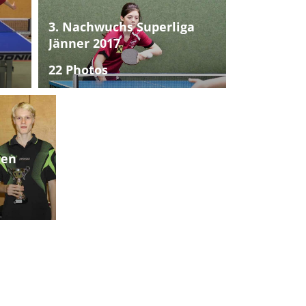
3. Nachwuchs Superliga
Jänner 2017
22 Photos
ten