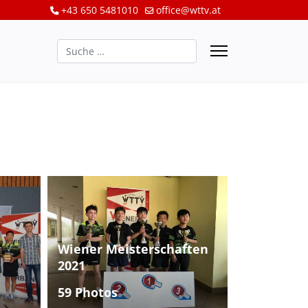
+43 650 5481010
office@wttv.at
Suchen
Wiener Meisterschaften
2021
59 Photos