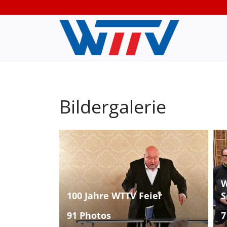
Bildergalerie
W
100 Jahre WTTV Feier
S
91 Photos
7