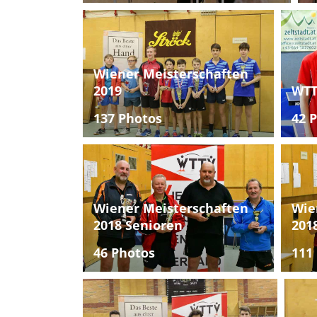
Wiener Meisterschaften
2019
WTT
137 Photos
42 
Wiener Meisterschaften
Wie
2018 Senioren
201
46 Photos
111