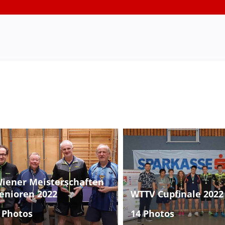
iener Meisterschaften
enioren 2022
WTTV Cupfinale 2022
 Photos
14 Photos