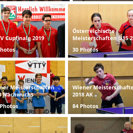
Österreichische
V Cupfinale 2019
Meisterschaften U15 2
Photos
30 Photos
ner Meisterschaften
Wiener Meisterschaft
8 Nachwuchs
2018 AK
 Photos
84 Photos