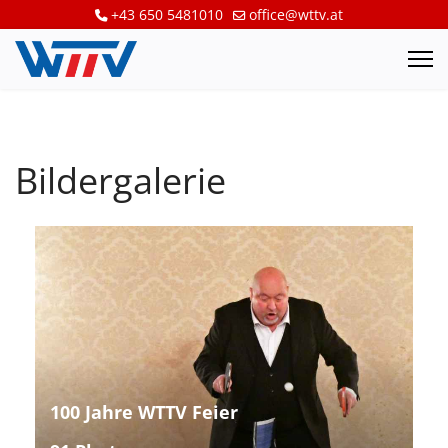
+43 650 5481010
office@wttv.at
Bildergalerie
100 Jahre WTTV Feier