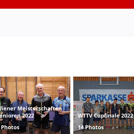
iener Meisterschaften
enioren 2022
WTTV Cupfinale 2022
 Photos
14 Photos