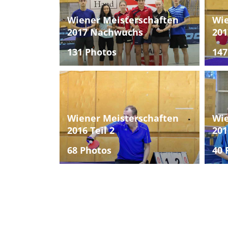
Wiener Meisterschaften
Wie
2017 Nachwuchs
201
131 Photos
147
Wiener Meisterschaften
Wie
2016 Teil 2
201
68 Photos
40 