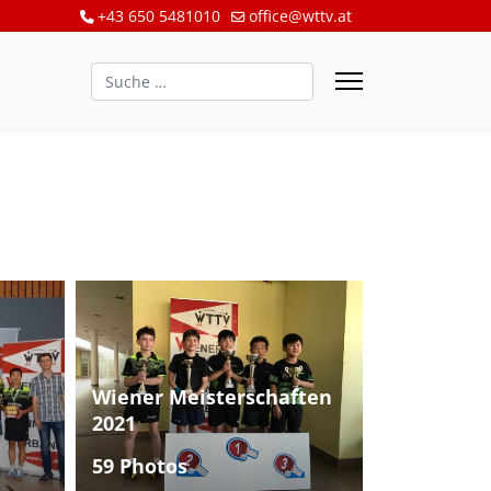
+43 650 5481010
office@wttv.at
Suchen
Wiener Meisterschaften
2021
59 Photos