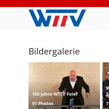
Bildergalerie
W
100 Jahre WTTV Feier
S
91 Photos
7