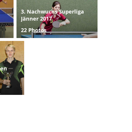
3. Nachwuchs Superliga
Jänner 2017
22 Photos
ten