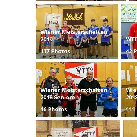
Wiener Meisterschaften
2019
WTT
137 Photos
42 
Wiener Meisterschaften
Wie
2018 Senioren
201
46 Photos
111