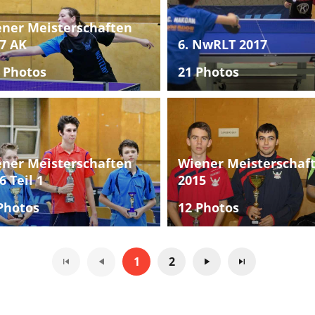
ner Meisterschaften
7 AK
6. NwRLT 2017
 Photos
21 Photos
ner Meisterschaften
Wiener Meisterschaf
6 Teil 1
2015
Photos
12 Photos
1
2