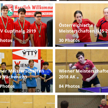
Österreichische
V Cupfinale 2019
Meisterschaften U15 2
Photos
30 Photos
ner Meisterschaften
Wiener Meisterschaft
8 Nachwuchs
2018 AK
 Photos
84 Photos