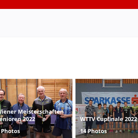
iener Meisterschaften
enioren 2022
WTTV Cupfinale 2022
 Photos
14 Photos