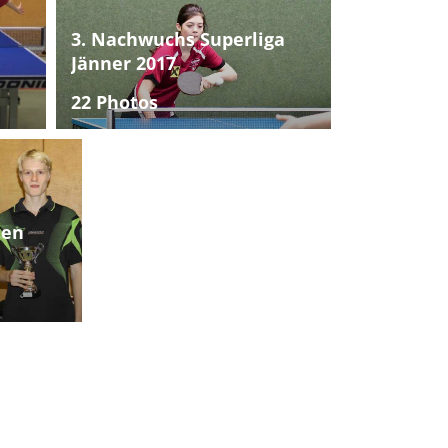
3. Nachwuchs Superliga
Jänner 2017
22 Photos
ten