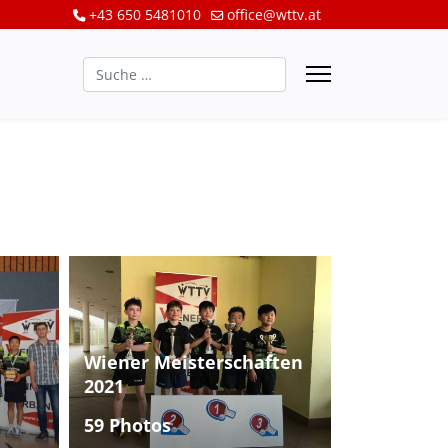
+43 650 5481010
office@wttv.at
Suchen
Wiener Meisterschaften
2021
59 Photos