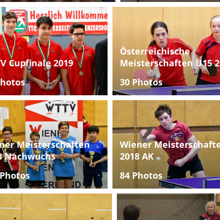
Österreichische
V Cupfinale 2019
Meisterschaften U15 2
Photos
30 Photos
ner Meisterschaften
Wiener Meisterschaft
8 Nachwuchs
2018 AK
 Photos
84 Photos