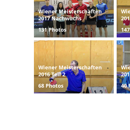
Wiener Meisterschaften
Wie
2017 Nachwuchs
201
131 Photos
147
Wiener Meisterschaften
Wie
2016 Teil 2
201
68 Photos
40 