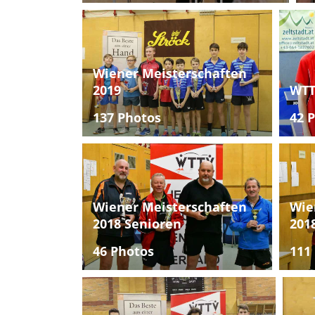
Wiener Meisterschaften
2019
WTT
137 Photos
42 
Wiener Meisterschaften
Wie
2018 Senioren
201
46 Photos
111