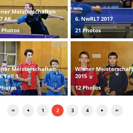
ner Meisterschaften
7 AK
6. NwRLT 2017
 Photos
21 Photos
ner Meisterschaften
Wiener Meisterschaf
6 Teil 1
2015
Photos
12 Photos
1
2
3
4