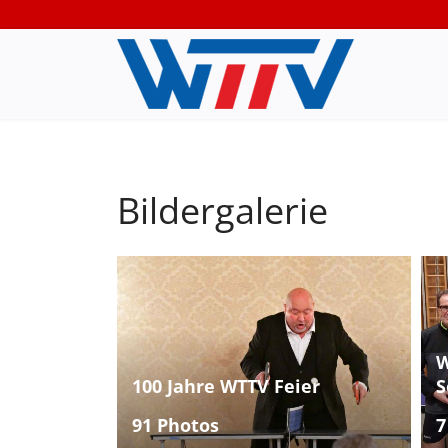
Bildergalerie
W
100 Jahre WTTV Feier
S
91 Photos
7