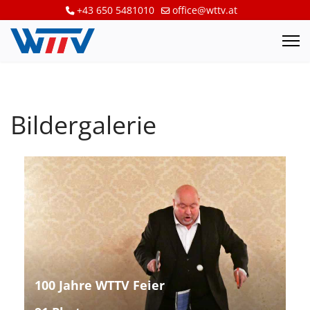
+43 650 5481010
office@wttv.at
Bildergalerie
100 Jahre WTTV Feier