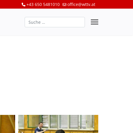
+43 650 5481010
office@wttv.at
Suchen