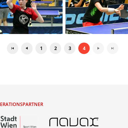
1
2
3
4
ERATIONSPARTNER