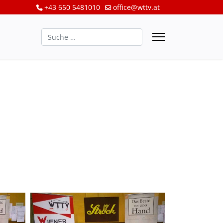
+43 650 5481010
office@wttv.at
Suchen